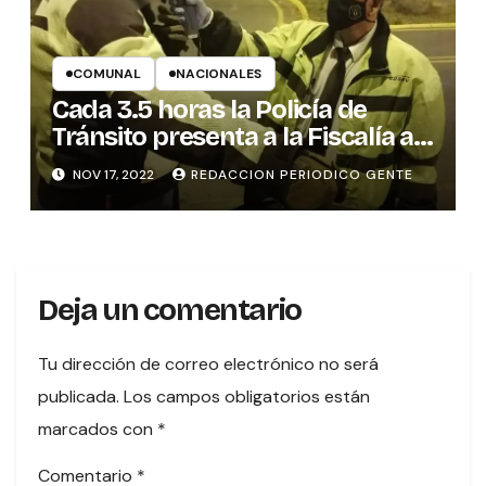
COMUNAL
NACIONALES
Cada 3.5 horas la Policía de
Tránsito presenta a la Fiscalía a
un conductor por alcohol al
NOV 17, 2022
REDACCION PERIODICO GENTE
volante
Deja un comentario
Tu dirección de correo electrónico no será
publicada.
Los campos obligatorios están
marcados con
*
Comentario
*