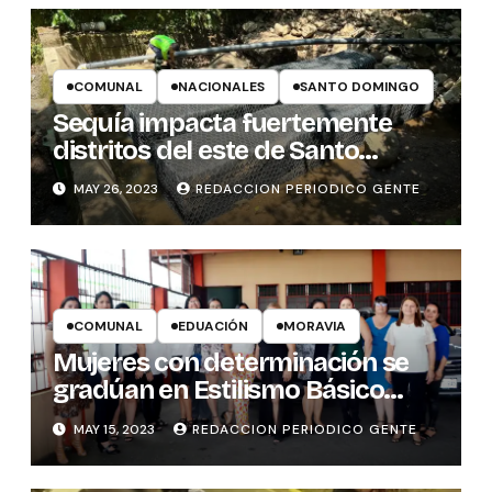
COMUNAL
NACIONALES
SANTO DOMINGO
Sequía impacta fuertemente
distritos del este de Santo
Domingo de Heredia
MAY 26, 2023
REDACCION PERIODICO GENTE
COMUNAL
EDUACIÓN
MORAVIA
Mujeres con determinación se
gradúan en Estilismo Básico
Profesional
MAY 15, 2023
REDACCION PERIODICO GENTE