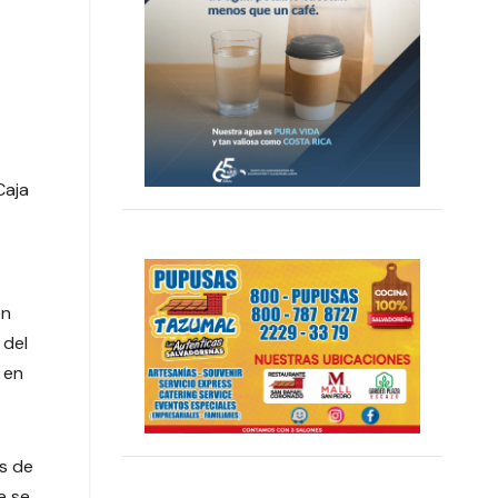
Caja
en
 del
 en
os de
e se