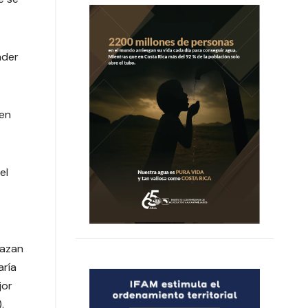
nder
 en
el
lazan
aría
jor
.