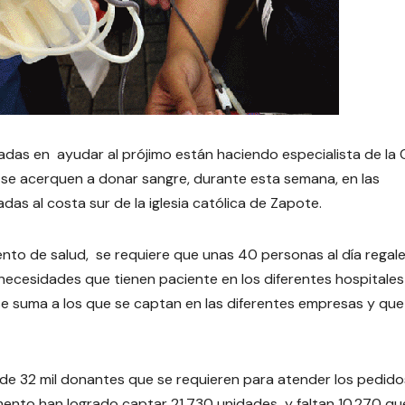
adas en ayudar al prójimo están haciendo especialista de la 
 se acerquen a donar sangre, durante esta semana, en las
das al costa sur de la iglesia católica de Zapote.
nto de salud, se requiere que unas 40 personas al día regal
s necesidades que tienen paciente en los diferentes hospitales
se suma a los que se captan en las diferentes empresas y que
a de 32 mil donantes que se requieren para atender los pedid
omento han logrado captar 21.730 unidades y faltan 10.270 qu