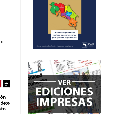
a,
ión
 de
nto