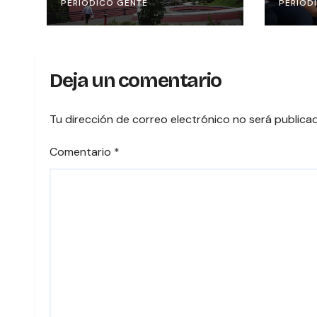
PERIODICO GENTE
PERIOD
en Línea” para los
MUJE
notarios del país
BRI
UNA 
PRI
Deja un comentario
VOTA
COST
Tu dirección de correo electrónico no será publica
Comentario
*