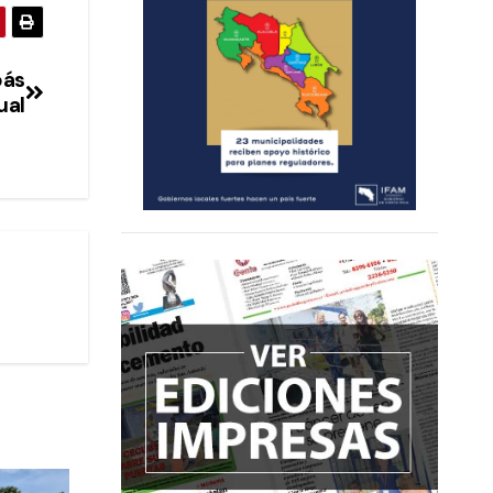
bás
ual