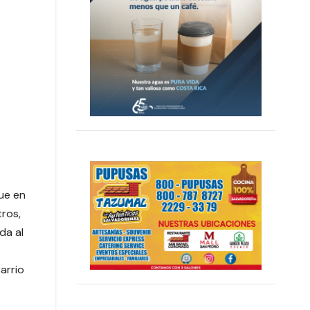
que en
tros,
da al
arrio