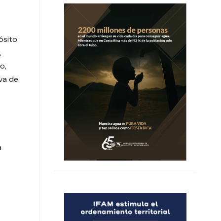
ósito
,
o,
iva de
a