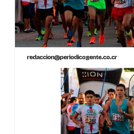
redaccion@periodicogente.co.cr