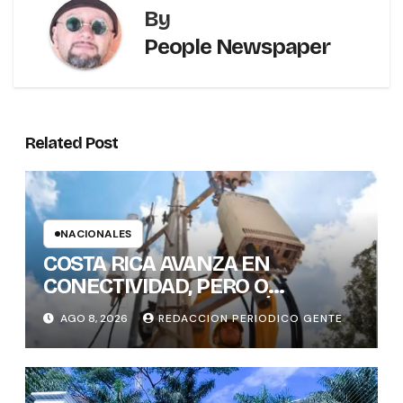
By
People Newspaper
Related Post
NACIONALES
COSTA RICA AVANZA EN
CONECTIVIDAD, PERO O
BRECHAS DIGITALES, AÚN DEJAN
AGO 8, 2026
REDACCION PERIODICO GENTE
REZAGADOS A CANTONES
RURALES