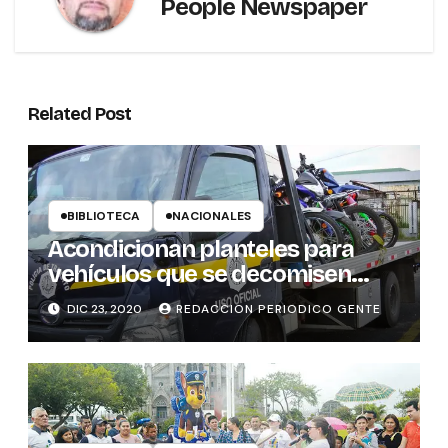
People Newspaper
Related Post
BIBLIOTECA
NACIONALES
Acondicionan planteles para
vehículos que se decomisen
este fin de año
DIC 23, 2020
REDACCION PERIODICO GENTE