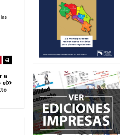
 las
r a
 el
xto