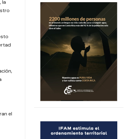
 la
istro
esto
ertad
ación,
a
ran el