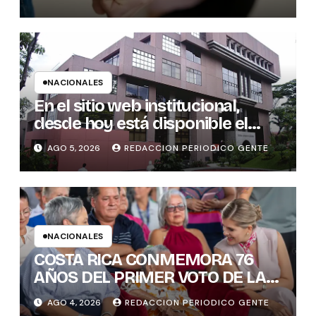
NACIONALES
En el sitio web institucional,
desde hoy está disponible el
sistema “Matrimonio en Línea”
AGO 5, 2026
REDACCION PERIODICO GENTE
para los notarios del país
NACIONALES
COSTA RICA CONMEMORA 76
AÑOS DEL PRIMER VOTO DE LAS
MUJERES , INAMU BRINDA
AGO 4, 2026
REDACCION PERIODICO GENTE
HOMENAJE A UNA DE LAS