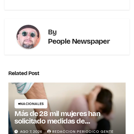
By
People Newspaper
Related Post
NACIONALES
Más de 28 mil mujeres han
solicitado medidas de
protección
AGO 7, 2026
REDACCION PERIODICO GENTE