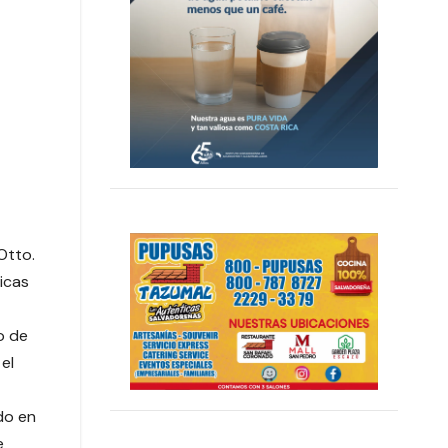
Otto.
icas
o de
el
do en
e