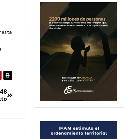
 hasta
s
 48
tto