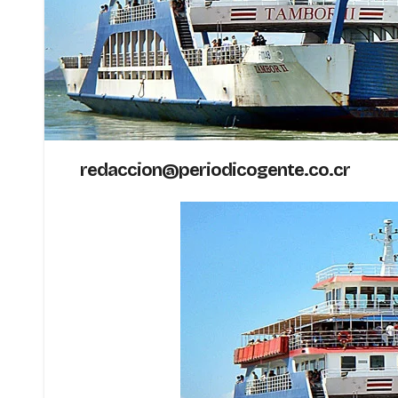
redaccion@periodicogente.co.cr