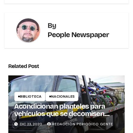
By
People Newspaper
Related Post
BIBLIOTECA
NACIONALES
Acondicionan planteles para
vehículos que se decomisen
este fin de año
DIC 23, 2020
REDACCION PERIODICO GENTE