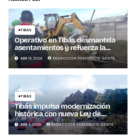
TIBÁS
Operativo en Tibás desmantela
asentamientos y refuerza la
seguridad cantonal
ABR 13, 2026
REDACCION PERIODICO GENTE
TIBÁS
Tibás impulsa modernización
histórica con nueva Ley de
Patentes
ABR 7, 2026
REDACCION PERIODICO GENTE