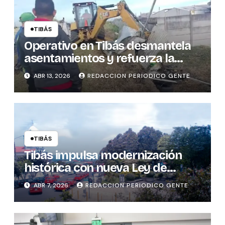
TIBÁS
Operativo en Tibás desmantela
asentamientos y refuerza la
seguridad cantonal
ABR 13, 2026
REDACCION PERIODICO GENTE
TIBÁS
Tibás impulsa modernización
histórica con nueva Ley de
Patentes
ABR 7, 2026
REDACCION PERIODICO GENTE