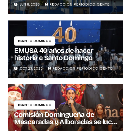
JUN 8, 2026
REDACCION PERIODICO GENTE
SANTO DOMINGO
EMUSA 40 años de hacer
historia e Santo Domingo
OCT 23, 2025
REDACCION PERIODICO GENTE
SANTO DOMINGO
Comisión Domingueña de
Mascaradas y Alboradas se luce
con premio cultural