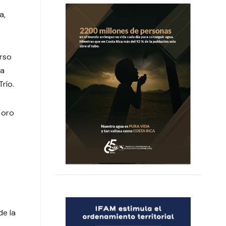
a,
urso
la
río.
 oro
de la