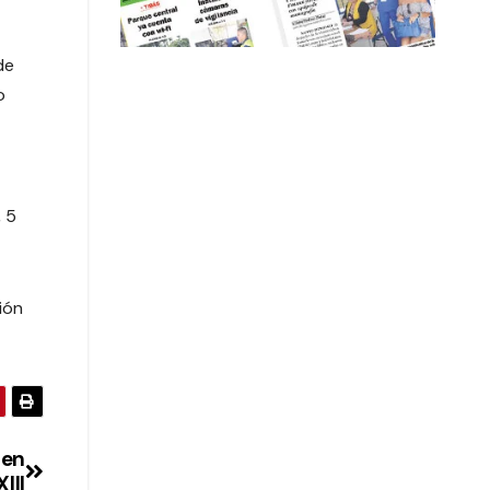
de
o
, 5
ión
 en
III