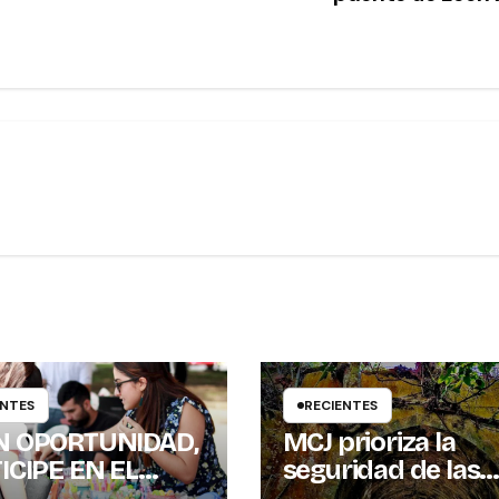
ENTES
RECIENTES
N OPORTUNIDAD,
MCJ prioriza la
ICIPE EN EL
seguridad de las
GRAMA ESCALA
personas y resgu