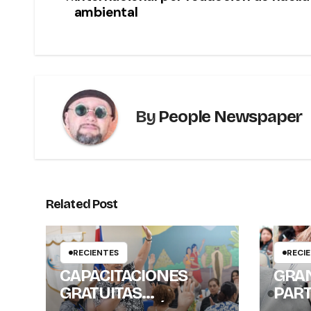
ambiental
By
People Newspaper
Related Post
RECIENTES
RECI
CAPACITACIONES
GRA
GRATUITAS
PART
FORTALECERÁN
PRO