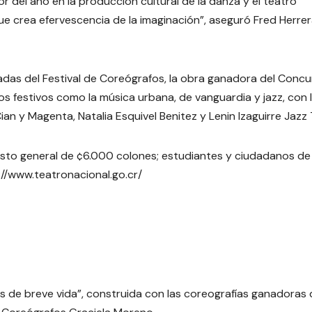
or del año en la producción cultural de la danza y el teatro
 crea efervescencia de la imaginación”, aseguró Fred Herrer
adas del Festival de Coreógrafos, la obra ganadora del Conc
s festivos como la música urbana, de vanguardia y jazz, con 
n y Magenta, Natalia Esquivel Benitez y Lenin Izaguirre Jazz T
osto general de ¢6.000 colones; estudiantes y ciudadanos de
://www.teatronacional.go.cr/
de breve vida”, construida con las coreografías ganadoras 