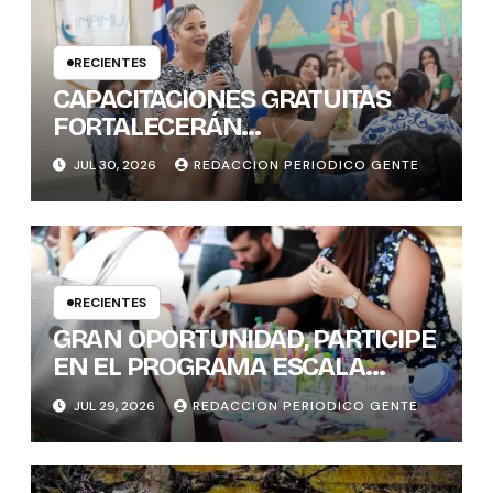
RECIENTES
CAPACITACIONES GRATUITAS
FORTALECERÁN
CONOCIMIENTOS Y
JUL 30, 2026
REDACCION PERIODICO GENTE
HABILIDADES BLANDAS DE LAS
MUJERES POLÍTICAS
RECIENTES
GRAN OPORTUNIDAD, PARTICIPE
EN EL PROGRAMA ESCALA
PYME SOSTENIBLE
JUL 29, 2026
REDACCION PERIODICO GENTE