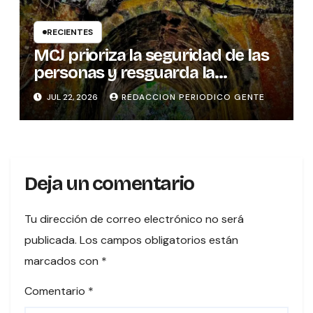
RECIENTES
MCJ prioriza la seguridad de las
personas y resguarda la
memoria histórica del puente
JUL 22, 2026
REDACCION PERIODICO GENTE
sobre el río Tures
Deja un comentario
Tu dirección de correo electrónico no será
publicada.
Los campos obligatorios están
marcados con
*
Comentario
*