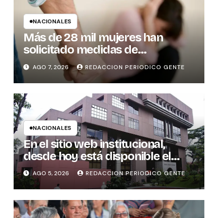
NACIONALES
Más de 28 mil mujeres han
solicitado medidas de
protección
AGO 7, 2026
REDACCION PERIODICO GENTE
NACIONALES
En el sitio web institucional,
desde hoy está disponible el
sistema “Matrimonio en Línea”
AGO 5, 2026
REDACCION PERIODICO GENTE
para los notarios del país