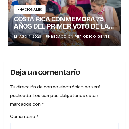
NACIONALES
COSTA RICA CONMEMORA 76
AÑOS DEL PRIMER VOTO DE LAS
MUJERES , INAMU BRINDA
AGO 4, 2026
REDACCION PERIODICO GENTE
HOMENAJE A UNA DE LAS
PRIMERAS MUJERES VOTANTES
DE COSTARICA
Deja un comentario
Tu dirección de correo electrónico no será
publicada.
Los campos obligatorios están
marcados con
*
Comentario
*