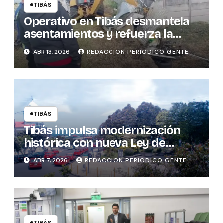
TIBÁS
Operativo en Tibás desmantela
asentamientos y refuerza la
seguridad cantonal
ABR 13, 2026
REDACCION PERIODICO GENTE
TIBÁS
Tibás impulsa modernización
histórica con nueva Ley de
Patentes
ABR 7, 2026
REDACCION PERIODICO GENTE
TIBÁS