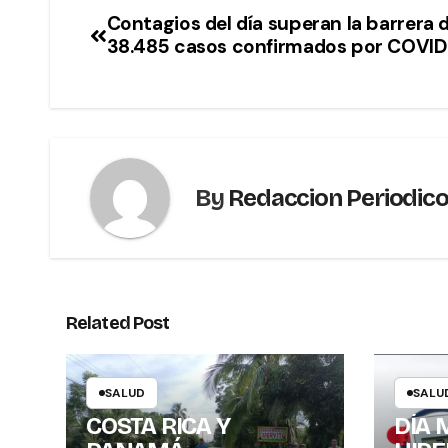
Contagios del día superan la barrera d
38.485 casos confirmados por COVID
By
Redaccion Periodic
Related Post
SALUD
SALU
COSTA RICA Y
DÍA 