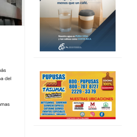
más
a del
camas