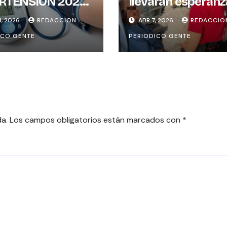
RTENSIÓN 2026:
llevarán esperanz
MIDE
miles de paciente
3, 2026
REDACCION
ABR 7, 2026
REDACCIO
RECTAMENTE LA
hospitales del paí
ICO GENTE
PERIODICO GENTE
IÓN ARTERIAL?
ES PARA EVITAR
ORES
da.
Los campos obligatorios están marcados con
*