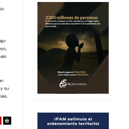
io
ajo
oyo,
aís
an
 y su
ias,