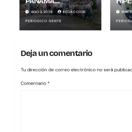
PANAMÁ
HIPE
FORTALECEN
¿SE 
AGO 3, 2026
REDACCION
MAY 1
ACCIONES PARA
COR
PERIODICO GENTE
PERIOD
PREVENIR
PRES
ENFERMEDADES
CLAV
TRANSMITIDAS POR
ERR
MOSQUITOS: 1.300
Deja un comentario
VIVIENDAS
FUMIGADAS EN LA
ZONA FRONTERIZA
Tu dirección de correo electrónico no será publica
Comentario
*