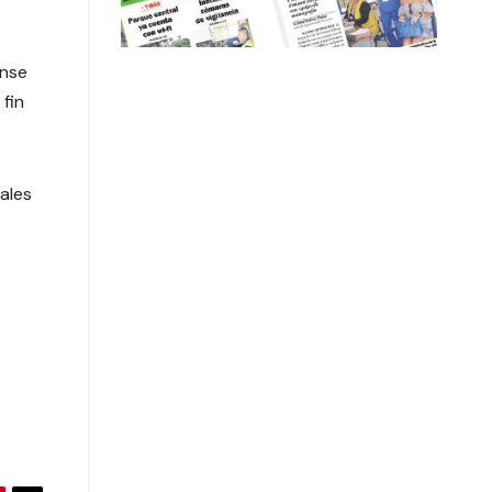
ense
fin
ales