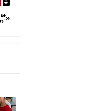
 se
as”