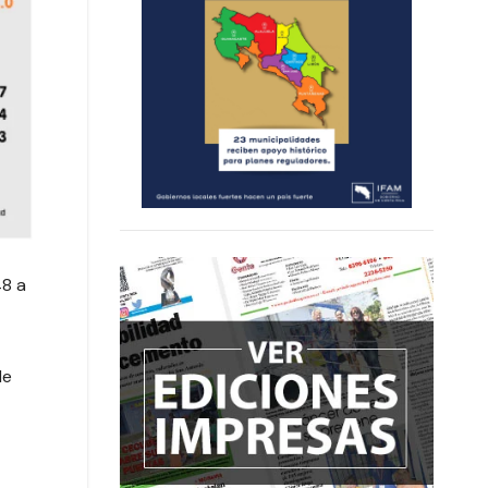
48 a
de