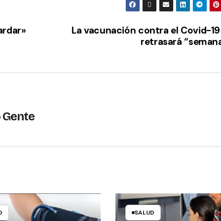
ardar»
La vacunación contra el Covid-19
retrasará “seman
o Gente
D
SALUD