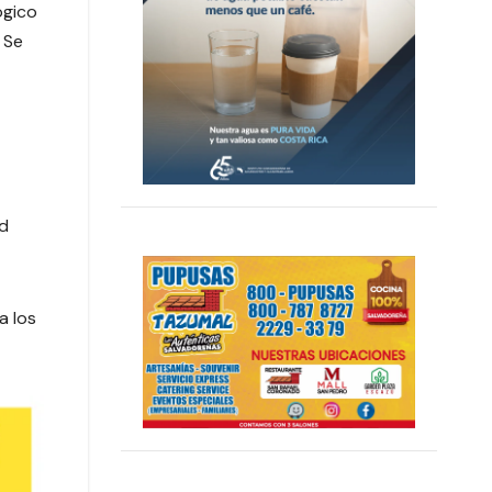
ógico
 Se
ad
a los