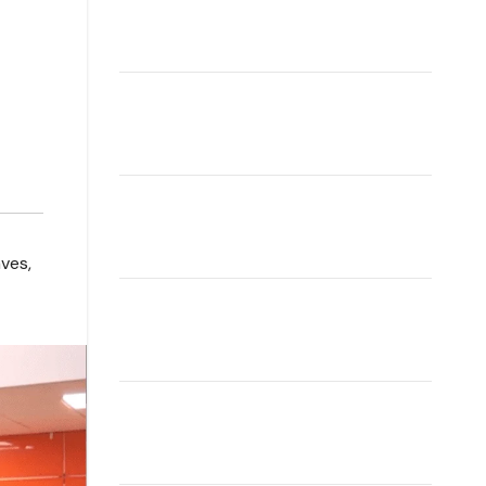
aves
,