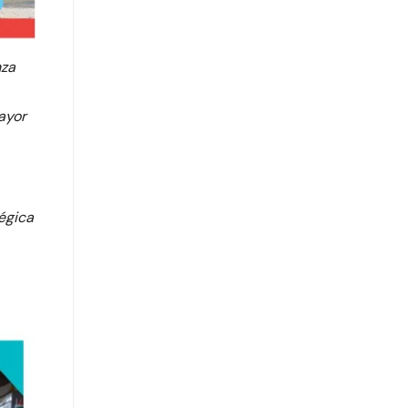
nza
ayor
égica