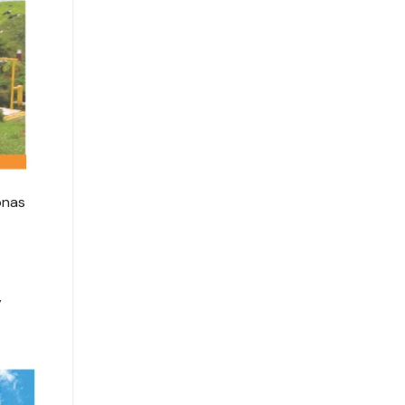
onas
y