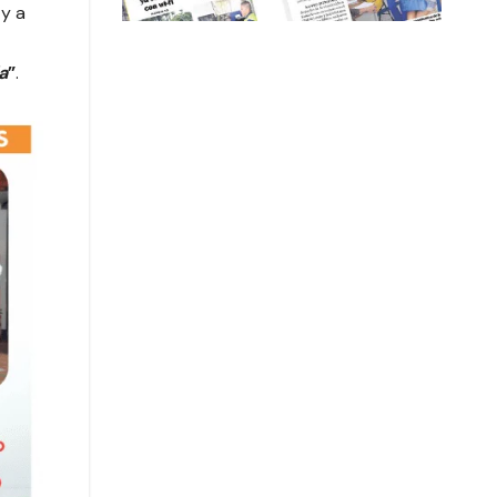
 y a
a
”
.