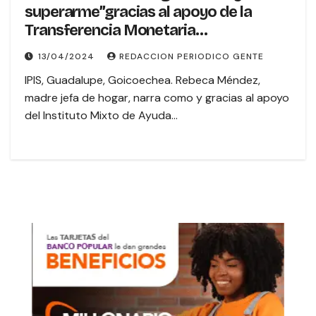
superarme”gracias al apoyo de la
Transferencia Monetaria
Condicionada Cuidado y Desarrollo
13/04/2024
REDACCION PERIODICO GENTE
Infantil del IMAS
IPIS, Guadalupe, Goicoechea. Rebeca Méndez,
madre jefa de hogar, narra como y gracias al apoyo
del Instituto Mixto de Ayuda…