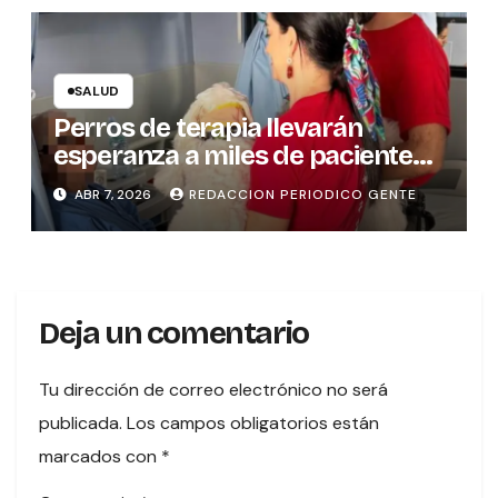
SALUD
Perros de terapia llevarán
esperanza a miles de pacientes
en hospitales del país
ABR 7, 2026
REDACCION PERIODICO GENTE
Deja un comentario
Tu dirección de correo electrónico no será
publicada.
Los campos obligatorios están
marcados con
*