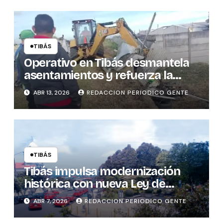
TIBÁS
Operativo en Tibás desmantela
asentamientos y refuerza la
seguridad cantonal
ABR 13, 2026
REDACCION PERIODICO GENTE
TIBÁS
Tibás impulsa modernización
histórica con nueva Ley de
Patentes
ABR 7, 2026
REDACCION PERIODICO GENTE