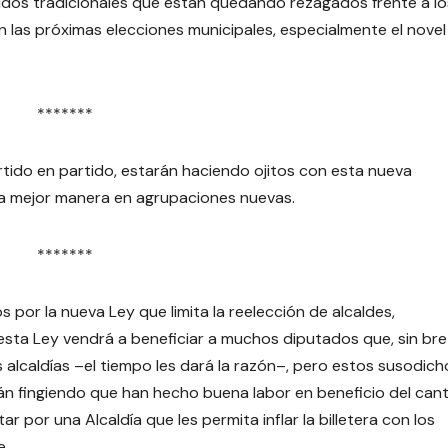
tidos tradicionales que están quedando rezagados frente a lo
n las próximas elecciones municipales, especialmente el novel
*******
partido en partido, estarán haciendo ojitos con esta nueva
a mejor manera en agrupaciones nuevas.
*******
 por la nueva Ley que limita la reelección de alcaldes,
 esta Ley vendrá a beneficiar a muchos diputados que, sin bre
lcaldías –el tiempo les dará la razón–, pero estos susodicho
tán fingiendo que han hecho buena labor en beneficio del can
por una Alcaldía que les permita inflar la billetera con los
se…