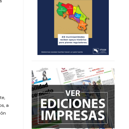
s
te,
s, a
tón