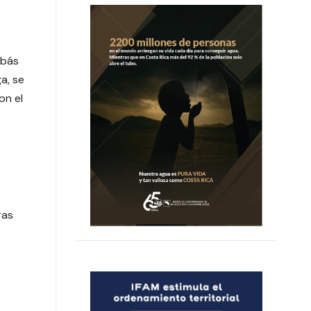
ibás
a, se
on el
ras