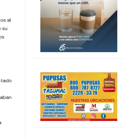
os al
e su
os
estado
taban
.