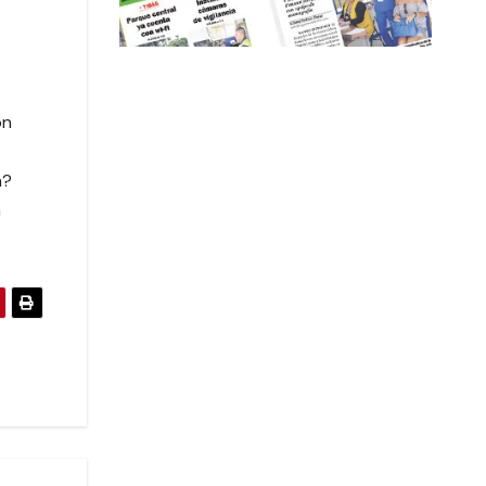
on
a?
a