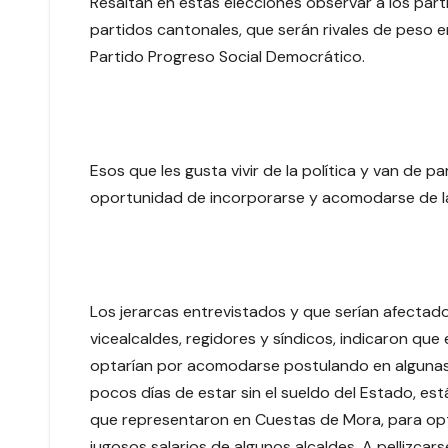
Resaltan en estas elecciones observar a los par
partidos cantonales, que serán rivales de peso e
Partido Progreso Social Democrático.
Esos que les gusta vivir de la política y van de 
oportunidad de incorporarse y acomodarse de l
Los jerarcas entrevistados y que serían afectados
vicealcaldes, regidores y síndicos, indicaron que
optarían por acomodarse postulando en algunas a
pocos días de estar sin el sueldo del Estado, es
que representaron en Cuestas de Mora, para optar 
jugosos salarios de algunos alcaldes. A pellizcar