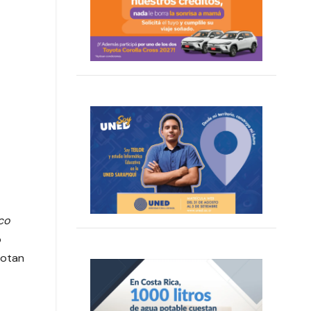
co
o
votan