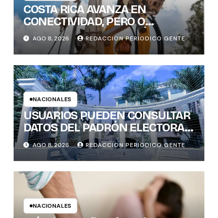
COSTA RICA AVANZA EN
CONECTIVIDAD, PERO O
BRECHAS DIGITALES, AÚN DEJAN
AGO 8, 2026
REDACCION PERIODICO GENTE
REZAGADOS A CANTONES
RURALES
NACIONALES
USUARIOS PUEDEN CONSULTAR
DATOS DEL PADRÓN ELECTORAL
DE FORMA INTERACTIVA Y CON
AGO 8, 2026
REDACCION PERIODICO GENTE
GENERACIÓN INSTANTÁNEA DE
GRÁFICOS
NACIONALES