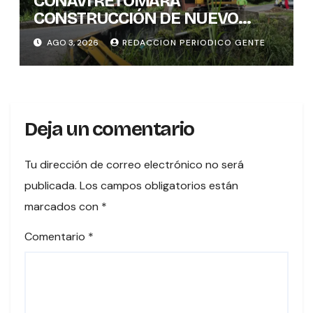
CONAVI RETOMARÁ
CONSTRUCCIÓN DE NUEVO
PUENTE EN TURES TRAS
AGO 3, 2026
REDACCION PERIODICO GENTE
CONCLUIR PROCESO DE
VALORACIÓN PATRIMONIAL
Deja un comentario
Tu dirección de correo electrónico no será
publicada.
Los campos obligatorios están
marcados con
*
Comentario
*