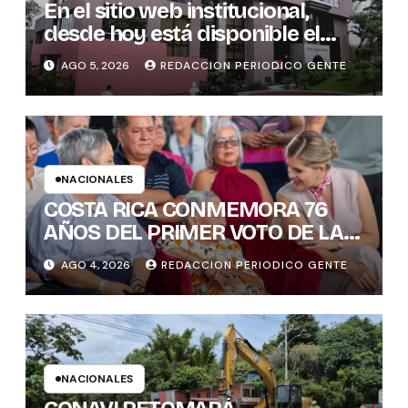
En el sitio web institucional,
desde hoy está disponible el
sistema “Matrimonio en Línea”
AGO 5, 2026
REDACCION PERIODICO GENTE
para los notarios del país
NACIONALES
COSTA RICA CONMEMORA 76
AÑOS DEL PRIMER VOTO DE LAS
MUJERES , INAMU BRINDA
AGO 4, 2026
REDACCION PERIODICO GENTE
HOMENAJE A UNA DE LAS
PRIMERAS MUJERES VOTANTES
DE COSTARICA
NACIONALES