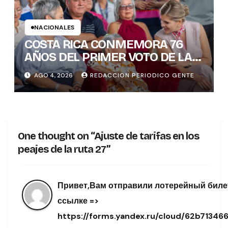
NACIONALES
COSTA RICA CONMEMORA 76
AÑOS DEL PRIMER VOTO DE LAS
MUJERES , INAMU BRINDA
AGO 4, 2026
REDACCION PERIODICO GENTE
HOMENAJE A UNA DE LAS
PRIMERAS MUJERES VOTANTES
DE COSTARICA
One thought on “Ajuste de tarifas en los
peajes de la ruta 27”
Привет,Вам отправили лотерейный биле
ссылке =>
https://forms.yandex.ru/cloud/62b7134