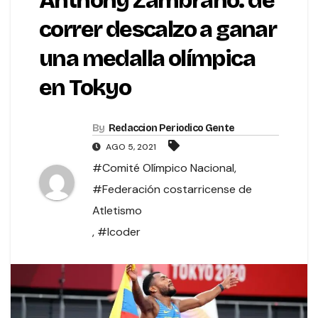
Anthony Zambrano: de
correr descalzo a ganar
una medalla olímpica
en Tokyo
By
Redaccion Periodico Gente
AGO 5, 2021
#Comité Olímpico Nacional
,
#Federación costarricense de
Atletismo
,
#Icoder