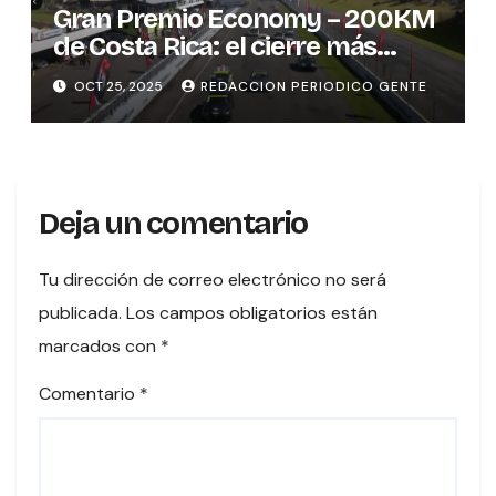
Gran Premio Economy – 200KM
de Costa Rica: el cierre más
emocionante del automovilismo
OCT 25, 2025
REDACCION PERIODICO GENTE
nacional
Deja un comentario
Tu dirección de correo electrónico no será
publicada.
Los campos obligatorios están
marcados con
*
Comentario
*