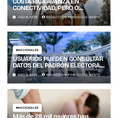
COSTA RICA AVANZA EN
CONECTIVIDAD, PERO O
BRECHAS DIGITALES, AÚN DEJAN
AGO 8, 2026
REDACCION PERIODICO GENTE
REZAGADOS A CANTONES
RURALES
NACIONALES
USUARIOS PUEDEN CONSULTAR
DATOS DEL PADRÓN ELECTORAL
DE FORMA INTERACTIVA Y CON
AGO 8, 2026
REDACCION PERIODICO GENTE
GENERACIÓN INSTANTÁNEA DE
GRÁFICOS
NACIONALES
Más de 28 mil mujeres han