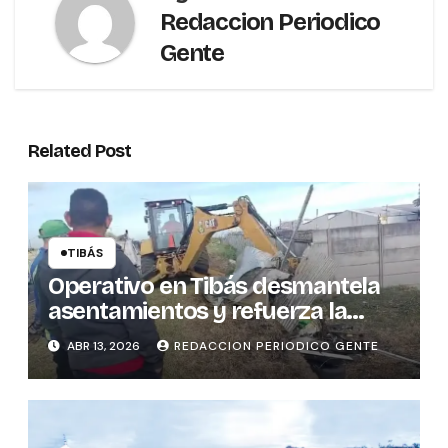
Redaccion Periodico
Gente
Related Post
TIBÁS
Operativo en Tibás desmantela
asentamientos y refuerza la
seguridad cantonal
ABR 13, 2026
REDACCION PERIODICO GENTE