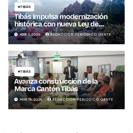
TIBÁS
Tibás impulsa modernización
histórica con nueva Ley de
Patentes
ABR 7, 2026
REDACCION PERIODICO GENTE
TIBÁS
Avanza construcción de la
Marca Cantón Tibás
MAR 19, 2026
REDACCION PERIODICO GENTE