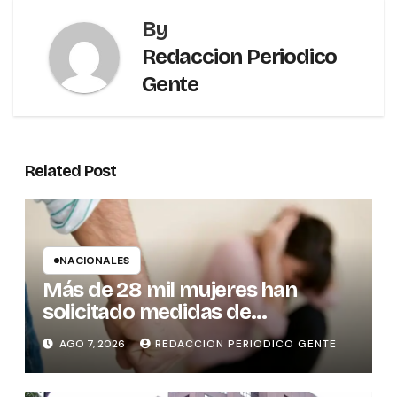
By
Redaccion Periodico
Gente
Related Post
NACIONALES
Más de 28 mil mujeres han
solicitado medidas de
protección
AGO 7, 2026
REDACCION PERIODICO GENTE