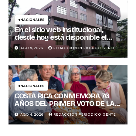
NACIONALES
En el sitio web institucional,
desde hoy está disponible el
sistema “Matrimonio en Línea”
AGO 5, 2026
REDACCION PERIODICO GENTE
para los notarios del país
NACIONALES
COSTA RICA CONMEMORA 76
AÑOS DEL PRIMER VOTO DE LAS
MUJERES , INAMU BRINDA
AGO 4, 2026
REDACCION PERIODICO GENTE
HOMENAJE A UNA DE LAS
PRIMERAS MUJERES VOTANTES
DE COSTARICA