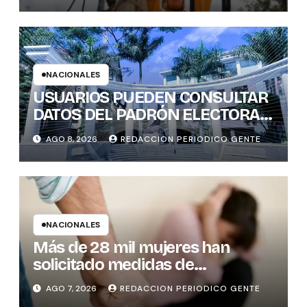
RURALES
NACIONALES
USUARIOS PUEDEN CONSULTAR
DATOS DEL PADRÓN ELECTORAL
DE FORMA INTERACTIVA Y CON
AGO 8, 2026
REDACCION PERIODICO GENTE
GENERACIÓN INSTANTÁNEA DE
GRÁFICOS
NACIONALES
Más de 28 mil mujeres han
solicitado medidas de
protección
AGO 7, 2026
REDACCION PERIODICO GENTE