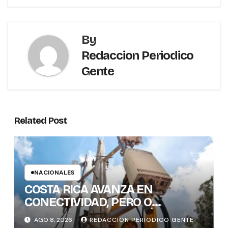
By
Redaccion Periodico
Gente
Related Post
NACIONALES
COSTA RICA AVANZA EN
CONECTIVIDAD, PERO O
BRECHAS DIGITALES, AÚN DEJAN
AGO 8, 2026
REDACCION PERIODICO GENTE
REZAGADOS A CANTONES