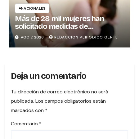
NACIONALES
Más de 28 mil mujeres han
solicitado medidas de
protección
AGO 7, 2026
REDACCION PERIODICO GENTE
Deja un comentario
Tu dirección de correo electrónico no será
publicada.
Los campos obligatorios están
marcados con
*
Comentario
*