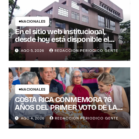
NACIONALES
En el sitio web institucional,
desde hoy está disponible el
sistema “Matrimonio en Línea”
AGO 5, 2026
REDACCION PERIODICO GENTE
para los notarios del país
NACIONALES
COSTA RICA CONMEMORA 76
AÑOS DEL PRIMER VOTO DE LAS
MUJERES , INAMU BRINDA
AGO 4, 2026
REDACCION PERIODICO GENTE
HOMENAJE A UNA DE LAS
PRIMERAS MUJERES VOTANTES
DE COSTARICA