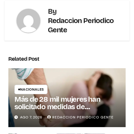
By
Redaccion Periodico
Gente
Related Post
NACIONALES
Más de 28 mil mujeres han
solicitado medidas de
protección
AGO 7, 2026
REDACCION PERIODICO GENTE