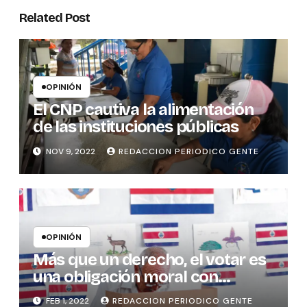
Related Post
OPINIÓN
El CNP cautiva la alimentación
de las instituciones públicas
NOV 9, 2022
REDACCION PERIODICO GENTE
OPINIÓN
Más que un derecho, el votar es
una obligación moral con
nosotros mismos
FEB 1, 2022
REDACCION PERIODICO GENTE