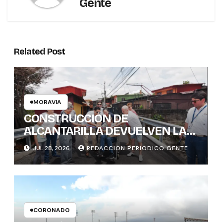
Gente
Related Post
MORAVIA
CONSTRUCCIÓN DE
ALCANTARILLA DEVUELVEN LA
SEGURIDAD VIAL A BARRIO EL
JUL 28, 2026
REDACCION PERIODICO GENTE
CARMEN
CORONADO