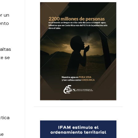
or un
ento
faltas
te se
ctica
se