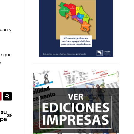
ican y
te que
e
 su
apa