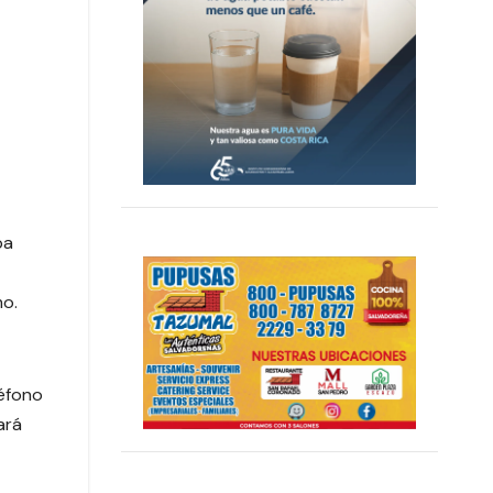
ba
mo.
léfono
ará