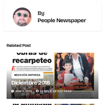
By
People Newspaper
Related Post
EDICIÓN IMPRESA
Diciembre 2018
MAR 5, 2019
PEOPLE NEWSPAPER