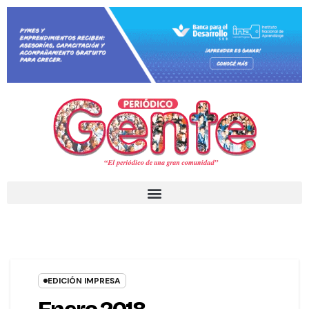
EDICIÓN IMPRESA