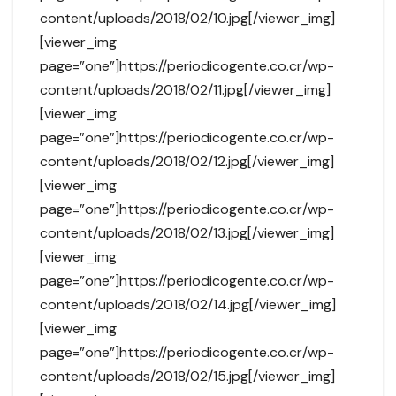
content/uploads/2018/02/10.jpg[/viewer_img]
[viewer_img
page=”one”]https://periodicogente.co.cr/wp-
content/uploads/2018/02/11.jpg[/viewer_img]
[viewer_img
page=”one”]https://periodicogente.co.cr/wp-
content/uploads/2018/02/12.jpg[/viewer_img]
[viewer_img
page=”one”]https://periodicogente.co.cr/wp-
content/uploads/2018/02/13.jpg[/viewer_img]
[viewer_img
page=”one”]https://periodicogente.co.cr/wp-
content/uploads/2018/02/14.jpg[/viewer_img]
[viewer_img
page=”one”]https://periodicogente.co.cr/wp-
content/uploads/2018/02/15.jpg[/viewer_img]