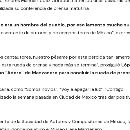
ico, Andrés Manuel López Obrador, ha tenido unas palabras de
alizada su conferencia de prensa matutina.
 era un hombre del pueblo, por eso lamento mucho su
presentante de autores y de compositores de México”, expres
 los cantautores, nuestro pésame por esta pérdida tan lament
on esta rueda de prensa y nada más se termina”, prosiguió
Lóp
ón “Adoro” de Manzanero para concluir la rueda de prens
cana, como “Somos novios”, “Voy a apagar la luz”, “Contigo
italizado la semana pasada en Ciudad de México tras dar positi
dente de la Sociedad de Autores y Compositores de México, fu
ucatán, donde inauguró el Museo Casa Manzanero.