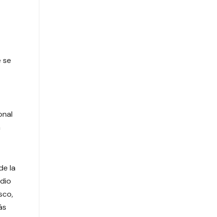
e se
onal
a
de la
dio
sco,
ás