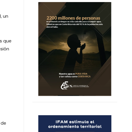
, un
as que
rsión
 de