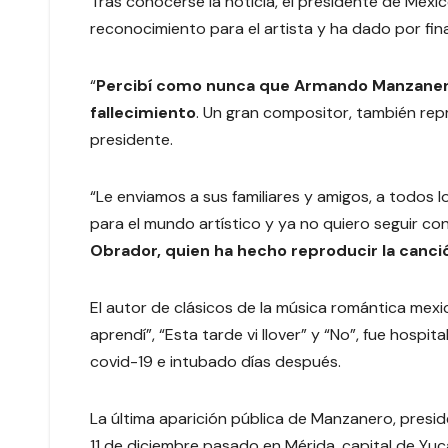
Tras conocerse la noticia, el presidente de Méx
reconocimiento para el artista y ha dado por fin
“
Percibí como nunca que Armando Manzanero
fallecimiento
. Un gran compositor, también re
presidente.
“Le enviamos a sus familiares y amigos, a todos
para el mundo artístico y ya no quiero seguir c
Obrador, quien ha hecho reproducir la canci
El autor de clásicos de la música romántica mexi
aprendí”, “Esta tarde vi llover” y “No”, fue hosp
covid-19 e intubado días después.
La última aparición pública de Manzanero, presi
11 de diciembre pasado en Mérida, capital de Y