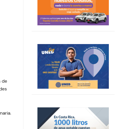
s de
edes
naria.