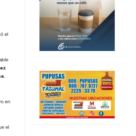
ó el
able
ez
a.
vo en
e el