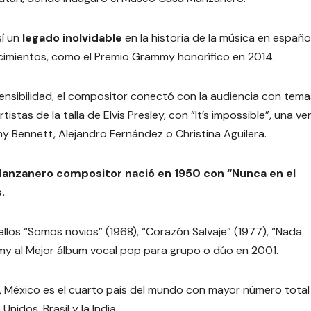
sí un
legado inolvidable
en la historia de la música en español
cimientos, como el Premio Grammy honorífico en 2014.
sensibilidad, el compositor conectó con la audiencia con tem
istas de la talla de Elvis Presley, con “It’s impossible”, una ve
y Bennett, Alejandro Fernández o Christina Aguilera.
Manzanero compositor nació en 1950 con “Nunca en el
.
ellos “Somos novios” (1968), “Corazón Salvaje” (1977), “Nada
mmy al Mejor álbum vocal pop para grupo o dúo en 2001.
, México es el cuarto país del mundo con mayor número total
idos, Brasil y la India.