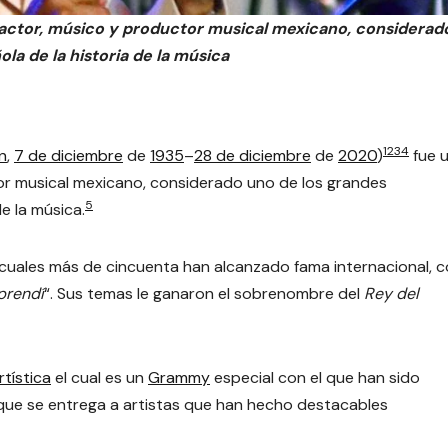
actor, músico y productor musical mexicano, considerad
a de la historia de la música
1
2
3
4
n
,
7 de diciembre
de
1935
–
28 de diciembre
de
2020
)
​ fue 
or musical mexicano, considerado uno de los grandes
5
e la música.
 cuales más de cincuenta han alcanzado fama internacional, 
prendí
“. Sus temas le ganaron el sobrenombre del
Rey del
tística
el cual es un
Grammy
especial con el que han sido
que se entrega a artistas que han hecho destacables