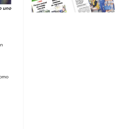
o uno
un
como