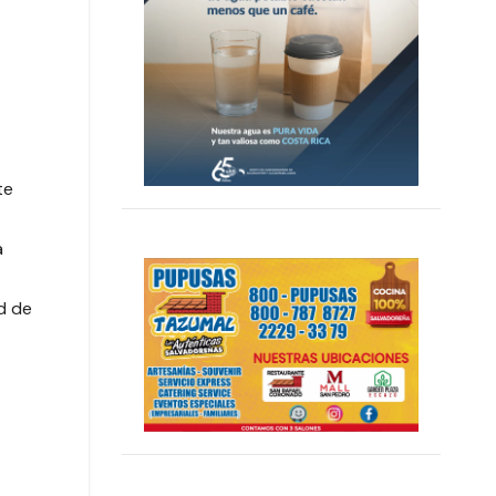
te
a
ad de