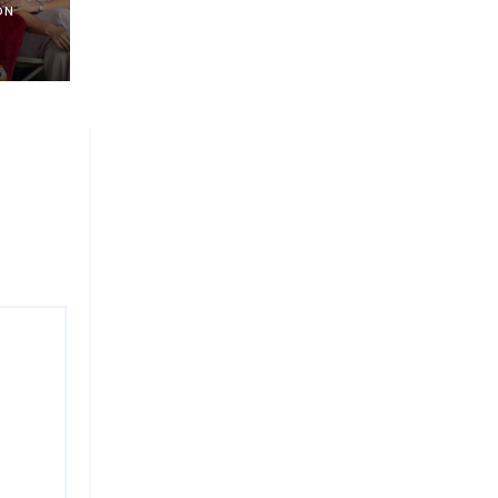
ON
E A
ES