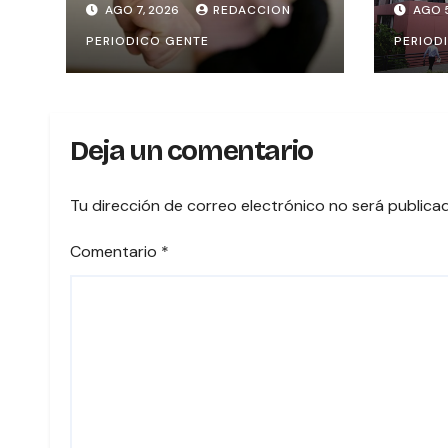
AGO 7, 2026
REDACCION
AGO 5
protección
sist
PERIODICO GENTE
PERIOD
en Lí
notar
Deja un comentario
Tu dirección de correo electrónico no será publica
Comentario
*