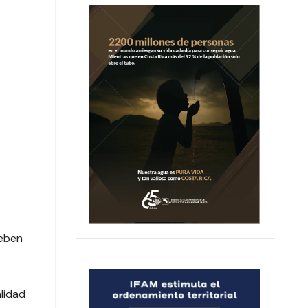
deben
alidad