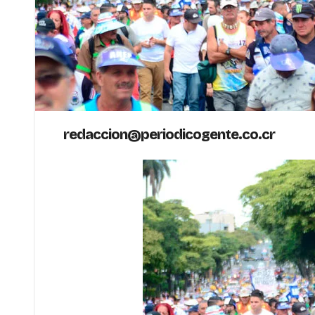
redaccion@periodicogente.co.cr