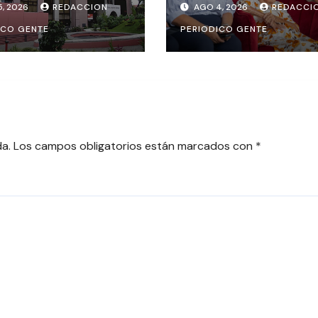
, 2026
REDACCION
AGO 4, 2026
REDACCI
ema “Matrimonio
VOTO DE LAS
ICO GENTE
PERIODICO GENTE
nea” para los
MUJERES , INAMU
ios del país
BRINDA HOMENAJ
UNA DE LAS
PRIMERAS MUJER
VOTANTES DE
COSTARICA
da.
Los campos obligatorios están marcados con
*