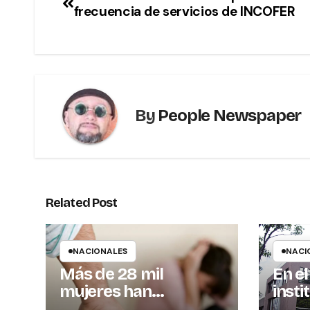
frecuencia de servicios de INCOFER
By
People Newspaper
Related Post
NACIONALES
NACI
Más de 28 mil
En el
mujeres han
insti
solicitado medidas de
hoy e