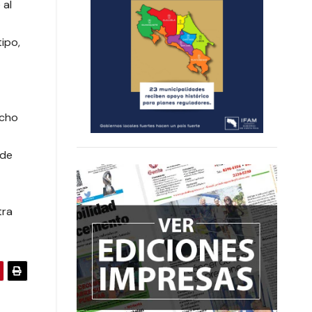
 al
tipo,
echo
 de
tra