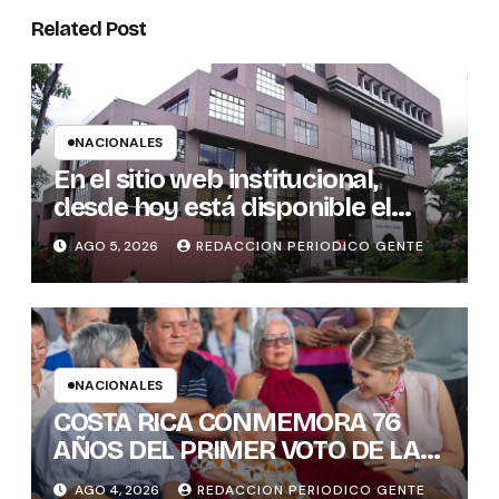
Related Post
NACIONALES
En el sitio web institucional,
desde hoy está disponible el
sistema “Matrimonio en Línea”
AGO 5, 2026
REDACCION PERIODICO GENTE
para los notarios del país
NACIONALES
COSTA RICA CONMEMORA 76
AÑOS DEL PRIMER VOTO DE LAS
MUJERES , INAMU BRINDA
AGO 4, 2026
REDACCION PERIODICO GENTE