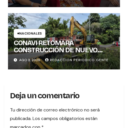
HOMENAJE A UNA DE LAS
PRIMERAS MUJERES VOTANTES
DE COSTARICA
NACIONALES
CONAVI RETOMARÁ
CONSTRUCCIÓN DE NUEVO
PUENTE EN TURES TRAS
AGO 3, 2026
REDACCION PERIODICO GENTE
CONCLUIR PROCESO DE
VALORACIÓN PATRIMONIAL
Deja un comentario
Tu dirección de correo electrónico no será
publicada.
Los campos obligatorios están
marcados con
*