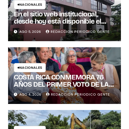
NACIONALES
En el sitio web institucional,
desde hoy está disponible el
sistema “Matrimonio en Línea”
AGO 5, 2026
REDACCION PERIODICO GENTE
para los notarios del país
NACIONALES
COSTA RICA CONMEMORA 76
AÑOS DEL PRIMER VOTO DE LAS
MUJERES , INAMU BRINDA
AGO 4, 2026
REDACCION PERIODICO GENTE
HOMENAJE A UNA DE LAS
PRIMERAS MUJERES VOTANTES
DE COSTARICA