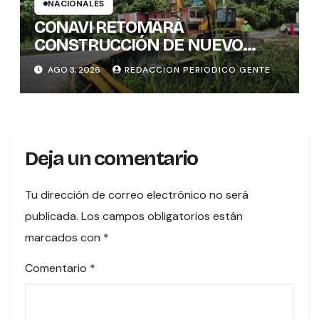
NACIONALES
CONAVI RETOMARÁ
CONSTRUCCIÓN DE NUEVO
PUENTE EN TURES TRAS
AGO 3, 2026
REDACCION PERIODICO GENTE
CONCLUIR PROCESO DE
VALORACIÓN PATRIMONIAL
Deja un comentario
Tu dirección de correo electrónico no será
publicada.
Los campos obligatorios están
marcados con
*
Comentario
*