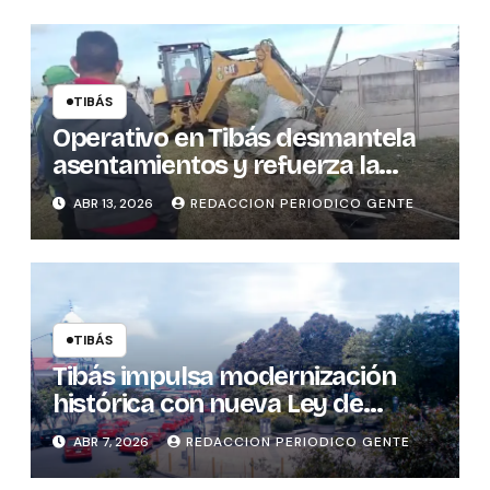
TIBÁS
Operativo en Tibás desmantela
asentamientos y refuerza la
seguridad cantonal
ABR 13, 2026
REDACCION PERIODICO GENTE
TIBÁS
Tibás impulsa modernización
histórica con nueva Ley de
Patentes
ABR 7, 2026
REDACCION PERIODICO GENTE