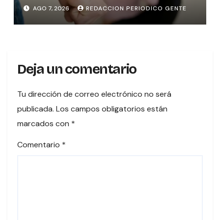
protección
AGO 7, 2026
REDACCION PERIODICO GENTE
Deja un comentario
Tu dirección de correo electrónico no será
publicada.
Los campos obligatorios están
marcados con
*
Comentario
*