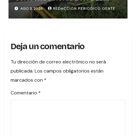
PUENTE EN TURES TRAS
AGO 3, 2026
REDACCION PERIODICO GENTE
CONCLUIR PROCESO DE
VALORACIÓN PATRIMONIAL
Deja un comentario
Tu dirección de correo electrónico no será
publicada.
Los campos obligatorios están
marcados con
*
Comentario
*