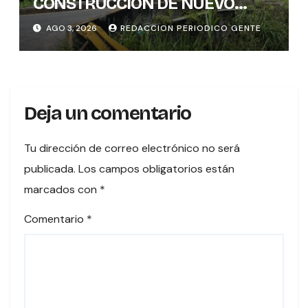
CONSTRUCCIÓN DE NUEVO
PUENTE EN TURES TRAS
AGO 3, 2026
REDACCION PERIODICO GENTE
CONCLUIR PROCESO DE
VALORACIÓN PATRIMONIAL
Deja un comentario
Tu dirección de correo electrónico no será
publicada.
Los campos obligatorios están
marcados con
*
Comentario
*