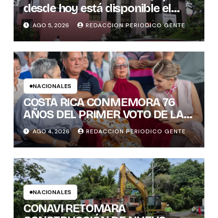
desde hoy está disponible el
sistema “Matrimonio en Línea”
AGO 5, 2026
REDACCION PERIODICO GENTE
para los notarios del país
NACIONALES
COSTA RICA CONMEMORA 76
AÑOS DEL PRIMER VOTO DE LAS
MUJERES , INAMU BRINDA
AGO 4, 2026
REDACCION PERIODICO GENTE
HOMENAJE A UNA DE LAS
PRIMERAS MUJERES VOTANTES
DE COSTARICA
NACIONALES
CONAVI RETOMARÁ