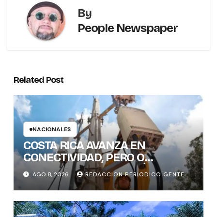
By
People Newspaper
Related Post
NACIONALES
COSTA RICA AVANZA EN
CONECTIVIDAD, PERO O
BRECHAS DIGITALES, AÚN DEJAN
AGO 8, 2026
REDACCION PERIODICO GENTE
REZAGADOS A CANTONES
RURALES