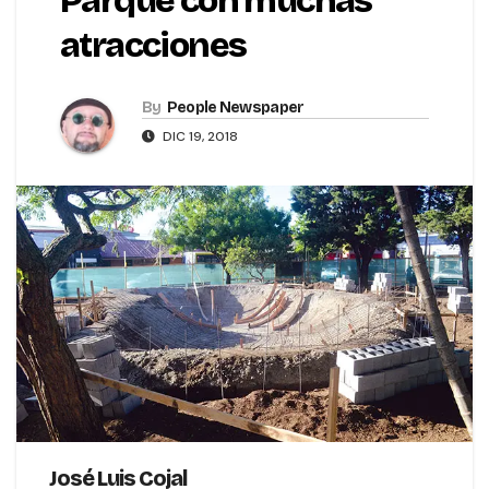
Parque con muchas
atracciones
By
People Newspaper
DIC 19, 2018
José Luis Cojal