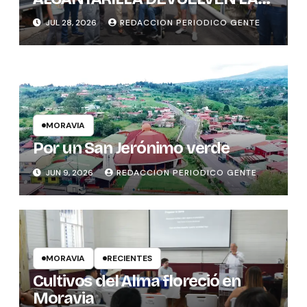
SEGURIDAD VIAL A BARRIO EL
JUL 28, 2026
REDACCION PERIODICO GENTE
CARMEN
MORAVIA
Por un San Jerónimo verde
JUN 9, 2026
REDACCION PERIODICO GENTE
MORAVIA
RECIENTES
Cultivos del Alma floreció en
Moravia