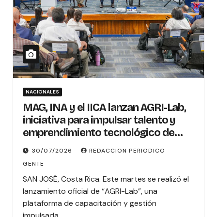
NACIONALES
MAG, INA y el IICA lanzan AGRI-Lab,
iniciativa para impulsar talento y
emprendimiento tecnológico de
jóvenes en el sector agropecuario
30/07/2026
REDACCION PERIODICO
costarricense
GENTE
SAN JOSÉ, Costa Rica. Este martes se realizó el
lanzamiento oficial de “AGRI-Lab”, una
plataforma de capacitación y gestión
impulsada…