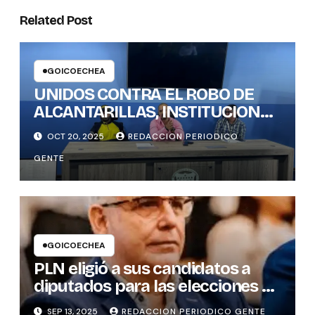
Related Post
GOICOECHEA
UNIDOS CONTRA EL ROBO DE
ALCANTARILLAS, INSTITUCIONES
DEFINEN ACCIONES CONJUNTAS
OCT 20, 2025
REDACCION PERIODICO
GENTE
GOICOECHEA
PLN eligió a sus candidatos a
diputados para las elecciones de
febrero de 2026
SEP 13, 2025
REDACCION PERIODICO GENTE