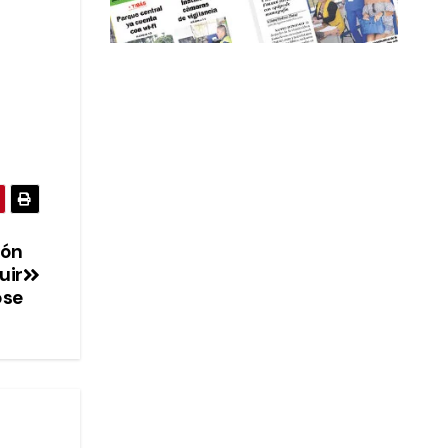
ión
uir
ose